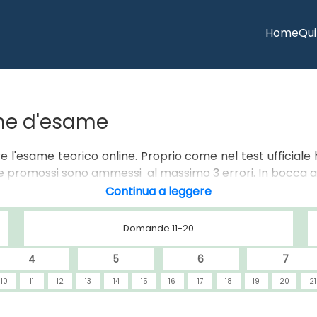
Home
Qui
one d'esame
re l'esame teorico online. Proprio come nel test ufficiale
 promossi sono ammessi al massimo 3 errori. In bocca al
Domande 11-20
4
5
6
7
10
11
12
13
14
15
16
17
18
19
20
21