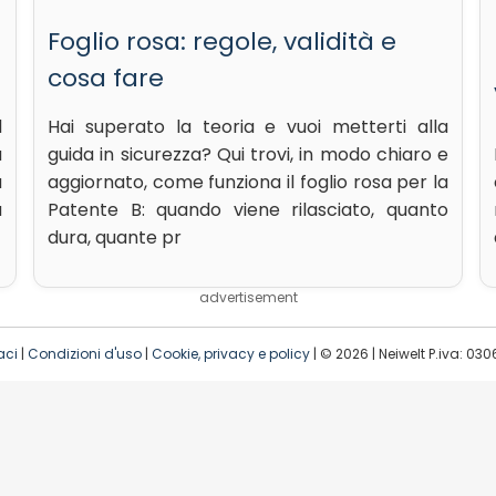
Foglio rosa: regole, validità e
cosa fare
l
Hai superato la teoria e vuoi metterti alla
a
guida in sicurezza? Qui trovi, in modo chiaro e
a
aggiornato, come funziona il foglio rosa per la
a
Patente B: quando viene rilasciato, quanto
dura, quante pr
advertisement
aci
|
Condizioni d'uso
|
Cookie, privacy e policy
| © 2026 | Neiwelt P.iva: 03