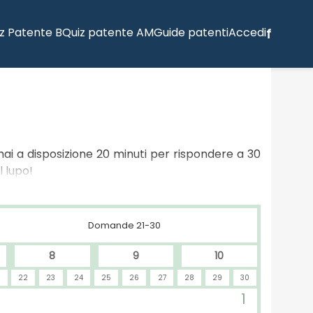
z Patente B
Quiz patente AM
Guide patenti
Accedi
f
 hai a disposizione 20 minuti per rispondere a 30
 lupo!
Domande 21-30
8
9
10
22
23
24
25
26
27
28
29
30
1