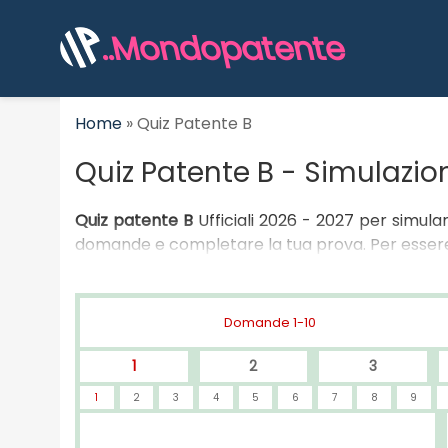
..Mondopatente
Home
»
Quiz Patente B
Quiz Patente B - Simulazi
Quiz patente B
Ufficiali 2026 - 2027 per simula
domande e completare la tua prova. Per essere
Domande 1-10
1
2
3
1
2
3
4
5
6
7
8
9